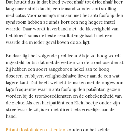
Dat houdt dus in dat bloed tweeënhalf tot drieënhalf keer
langzamer stolt dan bij een iemand zonder anti stolling
medicatie. Voor sommige mensen met het anti fosfolipiden
syndroom hebben ze sinds kort een nog hogere instel
waarde. Daar wordt in verband met “de kleverigheid van
het bloed” soms de beste resultaten gehaald met een
waarde die in ieder geval boven de 3,2 ligt.
En daar ligt het volgende probleem. Als je zo hoog wordt
ingesteld, botst dat met de wetten van de trombose dienst.
Zij hebben een soort aangeboren hekel aan te hoog
doseren, en blijven veiligheidshalve liever aan de een wat
lagere kant. Dat heeft wellicht te maken met de ongewoon
lage frequentie waarin anti fosfolipiden patiënten gezien
worden bij de trombosediensten en de onbekendheid van
de ziekte. Als een hartpatiënt een Klein beetje onder zijn
streefwaarde zit, is er niet direct iets vreselijks aan de
hand.
Bij anti fosfolipiden patiënten z
ouden op het zelfde