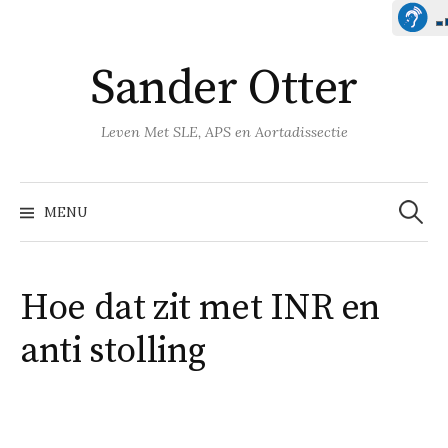
Naar
Sander Otter
inhoud
springen
Leven Met SLE, APS en Aortadissectie
Zoeken
naar:
MENU
Hoe dat zit met INR en
anti stolling