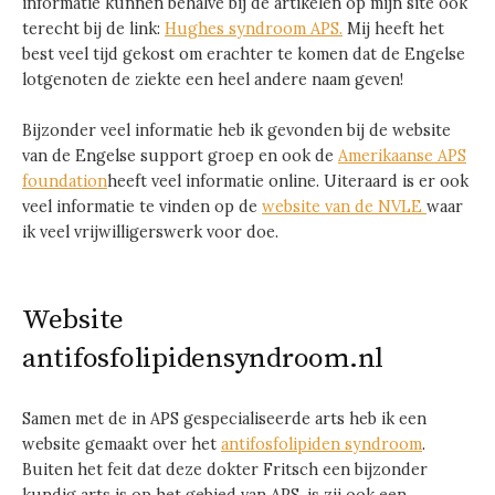
informatie kunnen behalve bij de artikelen op mijn site ook
terecht bij de link:
Hughes syndroom APS.
Mij heeft het
best veel tijd gekost om erachter te komen dat de Engelse
lotgenoten de ziekte een heel andere naam geven!
Bijzonder veel informatie heb ik gevonden bij de website
van de Engelse support groep en ook de
Amerikaanse APS
foundation
heeft veel informatie online. Uiteraard is er ook
veel informatie te vinden op de
website van de NVLE
waar
ik veel vrijwilligerswerk voor doe.
Website
antifosfolipidensyndroom.nl
Samen met de in APS gespecialiseerde arts heb ik een
website gemaakt over het
antifosfolipiden syndroom
.
Buiten het feit dat deze dokter Fritsch een bijzonder
kundig arts is op het gebied van APS, is zij ook een