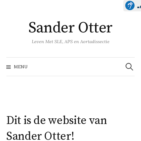
Naar
Sander Otter
inhoud
springen
Leven Met SLE, APS en Aortadissectie
Zoeken
naar:
MENU
Dit is de website van
Sander Otter!